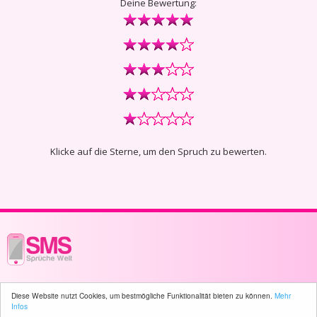
Deine Bewertung:
Klicke auf die Sterne, um den Spruch zu bewerten.
© 2003 - 2026 -
sms-sprueche-welt.ch
- All rights reserved -
808 user(s)
Diese Website nutzt Cookies, um bestmögliche Funktionalität bieten zu können.
Mehr
online
Infos