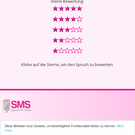
Deine Bewertung:
Klicke auf die Sterne, um den Spruch zu bewerten.
© 2003 - 2026 -
sms-sprueche-welt.ch
- All rights reserved -
3855 user(s)
Diese Website nutzt Cookies, um bestmögliche Funktionalität bieten zu können.
Mehr
online
Infos