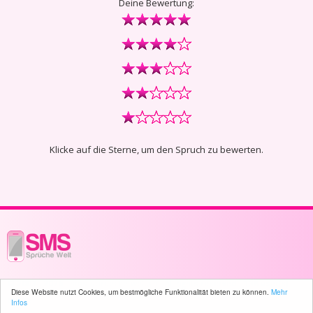
Deine Bewertung:
Klicke auf die Sterne, um den Spruch zu bewerten.
© 2003 - 2026 -
sms-sprueche-welt.ch
- All rights reserved -
138 user(s)
Diese Website nutzt Cookies, um bestmögliche Funktionalität bieten zu können.
Mehr
online
Infos