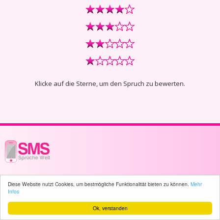
Klicke auf die Sterne, um den Spruch zu bewerten.
© 2003 - 2026 -
sms-sprueche-welt.ch
- All rights reserved -
459 user(s)
Diese Website nutzt Cookies, um bestmögliche Funktionalität bieten zu können.
Mehr
online
Infos
Ok, verstanden
Home
Sitemap