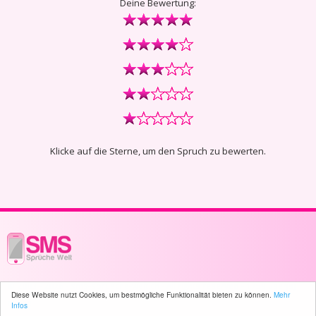
Deine Bewertung:
Klicke auf die Sterne, um den Spruch zu bewerten.
© 2003 - 2026 -
sms-sprueche-welt.ch
- All rights reserved -
1759 user(s)
Diese Website nutzt Cookies, um bestmögliche Funktionalität bieten zu können.
Mehr
online
Infos