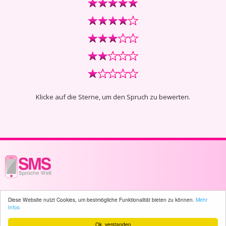
Klicke auf die Sterne, um den Spruch zu bewerten.
© 2003 - 2026 -
sms-sprueche-welt.ch
- All rights reserved -
1802 user(s)
Diese Website nutzt Cookies, um bestmögliche Funktionalität bieten zu können.
Mehr
online
Infos
Ok, verstanden