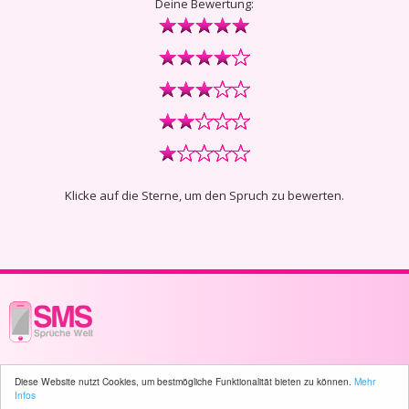
Deine Bewertung:
Klicke auf die Sterne, um den Spruch zu bewerten.
© 2003 - 2026 -
sms-sprueche-welt.ch
- All rights reserved -
665 user(s)
Diese Website nutzt Cookies, um bestmögliche Funktionalität bieten zu können.
Mehr
online
Infos