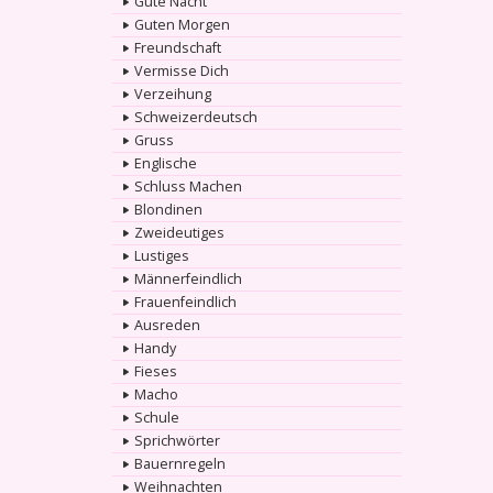
Gute Nacht
Guten Morgen
Freundschaft
Vermisse Dich
Verzeihung
Schweizerdeutsch
Gruss
Englische
Schluss Machen
Blondinen
Zweideutiges
Lustiges
Männerfeindlich
Frauenfeindlich
Ausreden
Handy
Fieses
Macho
Schule
Sprichwörter
Bauernregeln
Weihnachten