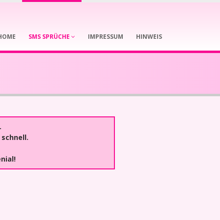
HOME
SMS SPRÜCHE
IMPRESSUM
HINWEIS
.
 schnell.
nial!