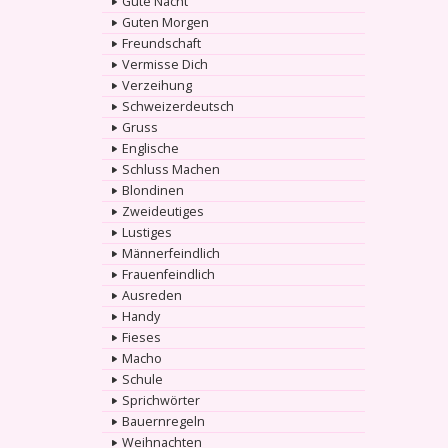
Gute Nacht
Guten Morgen
Freundschaft
Vermisse Dich
Verzeihung
Schweizerdeutsch
Gruss
Englische
Schluss Machen
Blondinen
Zweideutiges
Lustiges
Männerfeindlich
Frauenfeindlich
Ausreden
Handy
Fieses
Macho
Schule
Sprichwörter
Bauernregeln
Weihnachten