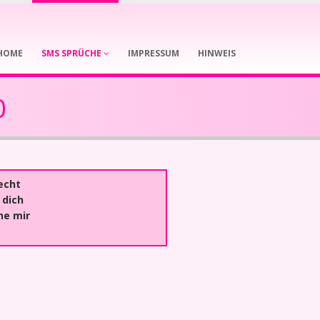
HOME
SMS SPRÜCHE
IMPRESSUM
HINWEIS
0
echt
 dich
he mir