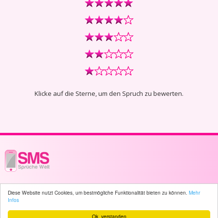
Klicke auf die Sterne, um den Spruch zu bewerten.
© 2003 - 2026 -
sms-sprueche-welt.ch
- All rights reserved -
127 user(s)
Diese Website nutzt Cookies, um bestmögliche Funktionalität bieten zu können.
Mehr
online
Infos
Ok, verstanden