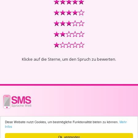
Klicke auf die Sterne, um den Spruch zu bewerten.
© 2003 - 2026 -
sms-sprueche-welt.ch
- All rights reserved -
1794 user(s)
Diese Website nutzt Cookies, um bestmögliche Funktionalität bieten zu können.
Mehr
online
Infos
Ok, verstanden