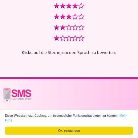
Klicke auf die Sterne, um den Spruch zu bewerten.
© 2003 - 2026 -
sms-sprueche-welt.ch
- All rights reserved -
886 user(s)
Diese Website nutzt Cookies, um bestmögliche Funktionalität bieten zu können.
Mehr
online
Infos
Ok, verstanden
Home
Sitemap