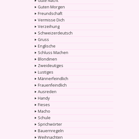
Gute Nacht
Guten Morgen
Freundschaft
Vermisse Dich
Verzeihung
Schweizerdeutsch
Gruss
Englische
Schluss Machen
Blondinen
Zweideutiges
Lustiges
Männerfeindlich
Frauenfeindlich
Ausreden
Handy
Fieses
Macho
Schule
Sprichwörter
Bauernregeln
Weihnachten