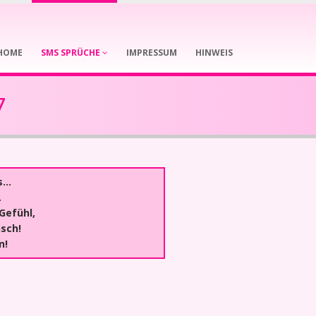
HOME
SMS SPRÜCHE
IMPRESSUM
HINWEIS
7
...
.
Gefühl,
sch!
n!