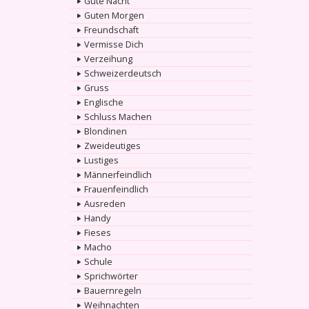
Gute Nacht
Guten Morgen
Freundschaft
Vermisse Dich
Verzeihung
Schweizerdeutsch
Gruss
Englische
Schluss Machen
Blondinen
Zweideutiges
Lustiges
Männerfeindlich
Frauenfeindlich
Ausreden
Handy
Fieses
Macho
Schule
Sprichwörter
Bauernregeln
Weihnachten