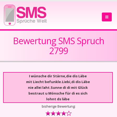
Bewertung SMS Spruch
2799
I wünsche dir Stärne,die dis Läbe
mit Liecht befunkle.Liebi,di dis Läbe
nie allei laht.Sunne di di mit Glück
bestraut u Mönsche für di es sich
lohnt ds läbe
bisherige Bewertung: