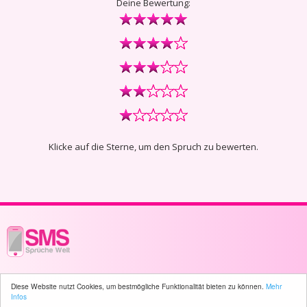
Deine Bewertung:
Klicke auf die Sterne, um den Spruch zu bewerten.
© 2003 - 2026 -
sms-sprueche-welt.ch
- All rights reserved -
296 user(s)
Diese Website nutzt Cookies, um bestmögliche Funktionalität bieten zu können.
Mehr
online
Infos