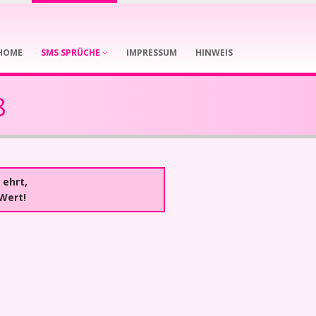
HOME
SMS SPRÜCHE
IMPRESSUM
HINWEIS
8
 ehrt,
Wert!