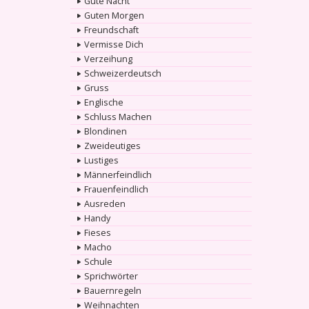
Gute Nacht
Guten Morgen
Freundschaft
Vermisse Dich
Verzeihung
Schweizerdeutsch
Gruss
Englische
Schluss Machen
Blondinen
Zweideutiges
Lustiges
Männerfeindlich
Frauenfeindlich
Ausreden
Handy
Fieses
Macho
Schule
Sprichwörter
Bauernregeln
Weihnachten