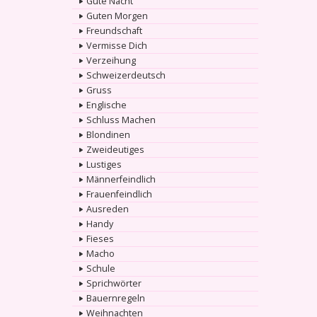
Gute Nacht
Guten Morgen
Freundschaft
Vermisse Dich
Verzeihung
Schweizerdeutsch
Gruss
Englische
Schluss Machen
Blondinen
Zweideutiges
Lustiges
Männerfeindlich
Frauenfeindlich
Ausreden
Handy
Fieses
Macho
Schule
Sprichwörter
Bauernregeln
Weihnachten