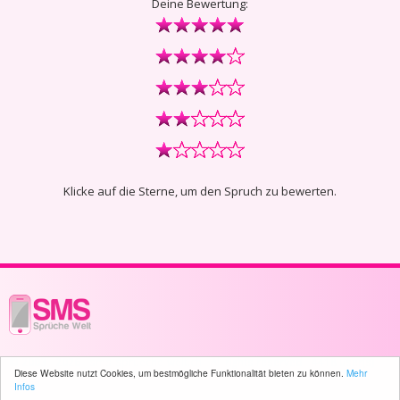
Deine Bewertung:
Klicke auf die Sterne, um den Spruch zu bewerten.
© 2003 - 2026 -
sms-sprueche-welt.ch
- All rights reserved -
4418 user(s)
Diese Website nutzt Cookies, um bestmögliche Funktionalität bieten zu können.
Mehr
online
Infos