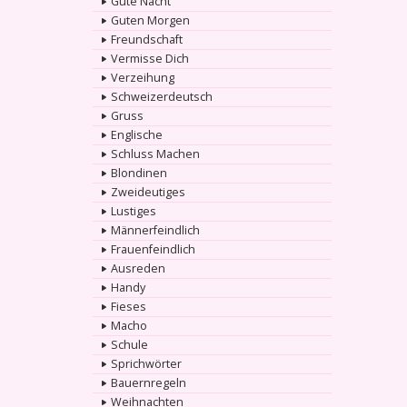
Gute Nacht
Guten Morgen
Freundschaft
Vermisse Dich
Verzeihung
Schweizerdeutsch
Gruss
Englische
Schluss Machen
Blondinen
Zweideutiges
Lustiges
Männerfeindlich
Frauenfeindlich
Ausreden
Handy
Fieses
Macho
Schule
Sprichwörter
Bauernregeln
Weihnachten