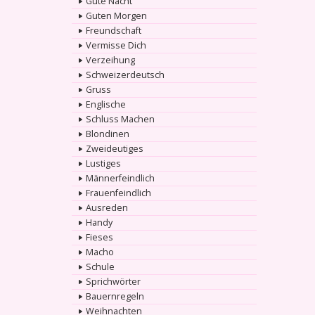
Gute Nacht
Guten Morgen
Freundschaft
Vermisse Dich
Verzeihung
Schweizerdeutsch
Gruss
Englische
Schluss Machen
Blondinen
Zweideutiges
Lustiges
Männerfeindlich
Frauenfeindlich
Ausreden
Handy
Fieses
Macho
Schule
Sprichwörter
Bauernregeln
Weihnachten