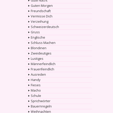
Gute Nacht
Guten Morgen
Freundschaft
Vermisse Dich
Verzeihung
Schweizerdeutsch
Gruss
Englische
Schluss Machen
Blondinen
Zweideutiges
Lustiges
Männerfeindlich
Frauenfeindlich
Ausreden
Handy
Fieses
Macho
Schule
Sprichwörter
Bauernregeln
Weihnachten