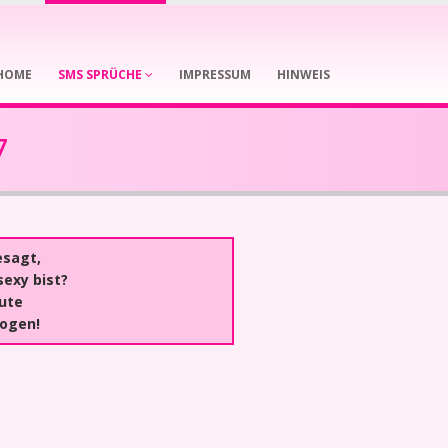
HOME
SMS SPRÜCHE
IMPRESSUM
HINWEIS
7
esagt,
sexy bist?
ute
logen!