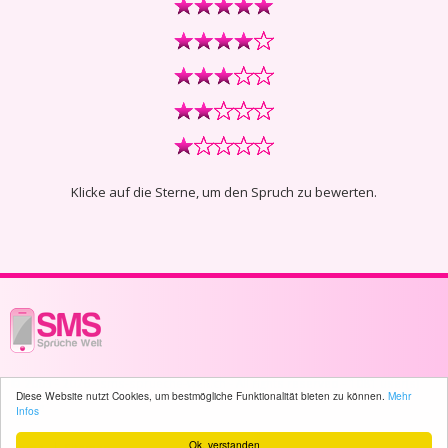
Klicke auf die Sterne, um den Spruch zu bewerten.
© 2003 - 2026 -
sms-sprueche-welt.ch
- All rights reserved -
1081 user(s)
Diese Website nutzt Cookies, um bestmögliche Funktionalität bieten zu können.
Mehr
online
Infos
Ok, verstanden