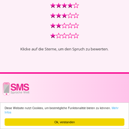
Klicke auf die Sterne, um den Spruch zu bewerten.
© 2003 - 2026 -
sms-sprueche-welt.ch
- All rights reserved -
1855 user(s)
Diese Website nutzt Cookies, um bestmögliche Funktionalität bieten zu können.
Mehr
online
Infos
Ok, verstanden
Home
Sitemap