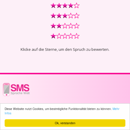
Klicke auf die Sterne, um den Spruch zu bewerten.
© 2003 - 2026 -
sms-sprueche-welt.ch
- All rights reserved -
889 user(s)
Diese Website nutzt Cookies, um bestmögliche Funktionalität bieten zu können.
Mehr
online
Infos
Ok, verstanden
Home
Sitemap