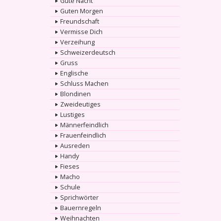
Gute Nacht
Guten Morgen
Freundschaft
Vermisse Dich
Verzeihung
Schweizerdeutsch
Gruss
Englische
Schluss Machen
Blondinen
Zweideutiges
Lustiges
Männerfeindlich
Frauenfeindlich
Ausreden
Handy
Fieses
Macho
Schule
Sprichwörter
Bauernregeln
Weihnachten