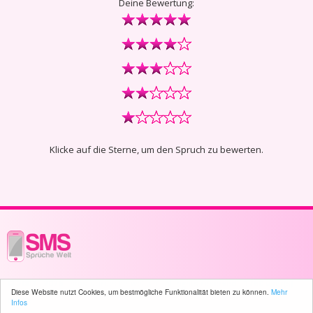
Deine Bewertung:
Klicke auf die Sterne, um den Spruch zu bewerten.
© 2003 - 2026 -
sms-sprueche-welt.ch
- All rights reserved -
1760 user(s)
Diese Website nutzt Cookies, um bestmögliche Funktionalität bieten zu können.
Mehr
online
Infos